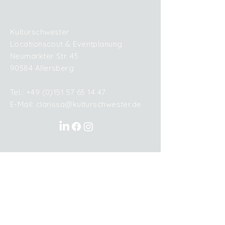
Kulturschwester
Locationscout & Eventplanung
Neumarkter Str. 45
90584 Allersberg
Tel.: +49 (0)151 57 65 14 47
E-Mail: clarissa@kulturschwester.de
Datenschutz